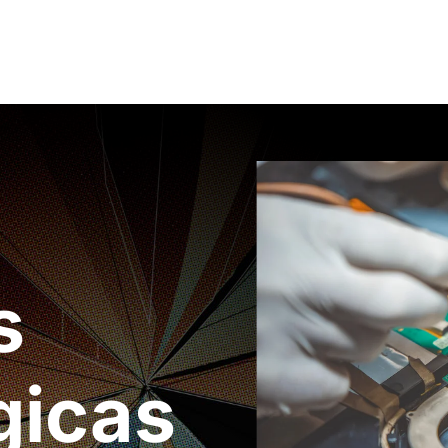
s
gicas