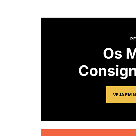
P
Os M
Consign
VEJA EM N