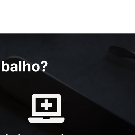
abalho?
