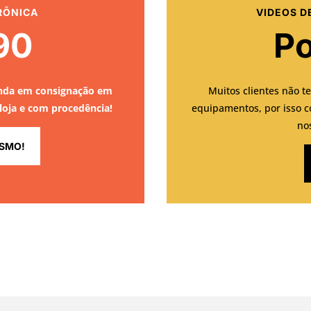
RÔNICA
VIDEOS D
90
Po
enda em consignação em
Muitos clientes não t
 loja e com procedência!
equipamentos, por isso c
no
SMO!