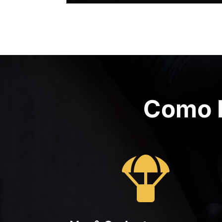
Como F
