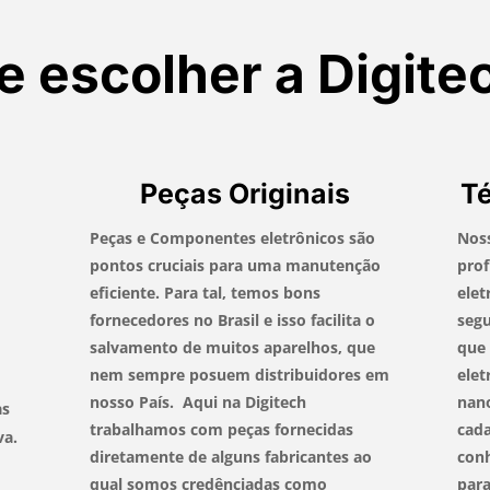
e escolher a Digite
Peças Originais
Té
Peças e Componentes eletrônicos são
Noss
pontos cruciais para uma manutenção
prof
eficiente. Para tal, temos bons
elet
fornecedores no Brasil e isso facilita o
segu
salvamento de muitos aparelhos, que
que
nem sempre posuem distribuidores em
elet
nosso País. Aqui na Digitech
nan
as
trabalhamos com peças fornecidas
cada
va.
diretamente de alguns fabricantes ao
con
qual somos credênciadas como
para