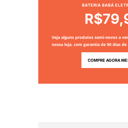
BATERIA BABÁ ELET
R$79,
Veja alguns produtos semi-novos a v
nossa loja, com garantia de 90 dias de
COMPRE AGORA ME