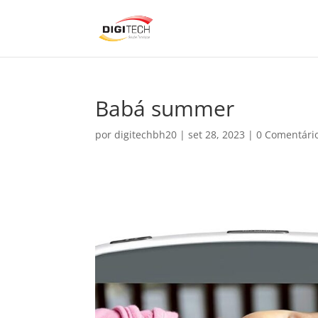
Babá summer
por
digitechbh20
|
set 28, 2023
|
0 Comentári