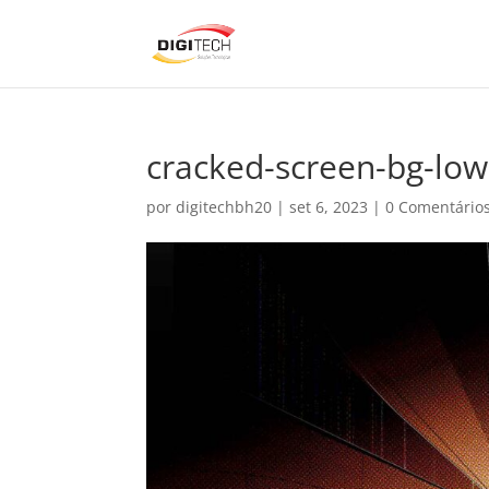
cracked-screen-bg-low
por
digitechbh20
|
set 6, 2023
|
0 Comentário