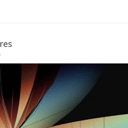
res
s